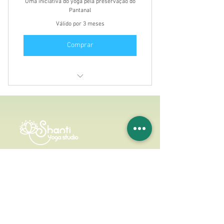
Uma iniciativa do yoga pela preservação do
Pantanal
Válido por 3 meses
Comprar
Aulas de Yoga on-line
Atendimento secretaria
Segunda à sexta
das 7h às 11h e 14
h às 20h
s
Rua Sergipe 1393
Fixo: (67)
3027-5904
(67) 99807-0058