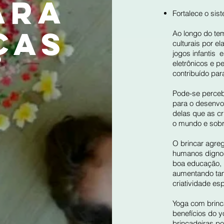
ARA
Fortalece o sis
ÇAS
Ao longo do te
culturais por e
jogos infantis 
eletrônicos e 
contribuído par
Pode-se percebe
para o desenvol
delas que as c
o mundo e sobre
O brincar agre
humanos dignos
boa educação, r
aumentando tam
criatividade es
Yoga com brincad
benefícios do 
brincadeiras p