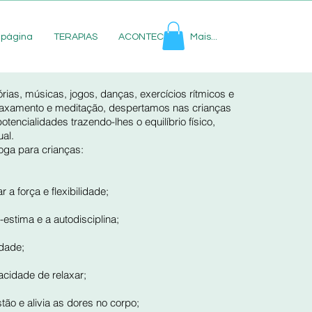
 página
TERAPIAS
ACONTECE
Mais...
órias, músicas, jogos, danças, exercícios rítmicos e
elaxamento e meditação, despertamos nas crianças
tencialidades trazendo-lhes o equilíbrio físico,
ual.
Yoga para crianças:
 a força e flexibilidade;
estima e a autodisciplina;
edade;
cidade de relaxar;
tão e alivia as dores no corpo;