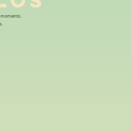
LOS
u momento.
s.