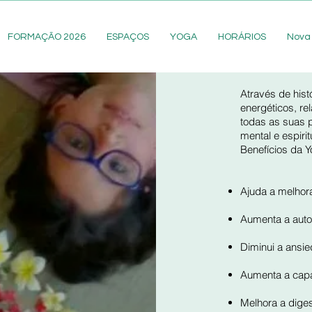
FORMAÇÃO 2026
ESPAÇOS
YOGA
HORÁRIOS
Nova
Através de hist
energéticos, r
todas as suas po
mental e espirit
Benefícios da 
Ajuda a melhorar
Aumenta a auto-
Diminui a ansi
Aumenta a capa
Melhora a diges