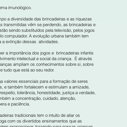
tema imunológico.
mpo a diversidade das brincadeiras e as riquezas
las transmitidas vêm se perdendo, as brincadeiras e
estão sendo substituídos pela televisão, pelos jogos
pelo computador. A evolução urbana também tem
a a extinção dessas atividades.
r a importância dos jogos e brincadeiras infantis
vimento intelectual e social da criança. É através
rianças ampliam os conhecimentos sobre si, sobre
 tudo que está ao seu redor.
ga valores essenciais para a formação de seres
, e também fortalecem e estimulam a amizade,
espeito, tolerância, honestidade, justiça a verdade,
bém a concentração, cuidado, atenção,
pera e paciência.
eiras tradicionais tem o intuito de aliar os
yoga com os divertidos ensinamentos que as
odem proporcionar, trazendo para nossas crianças