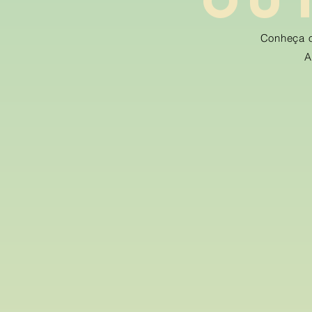
OU
Conheça o
A